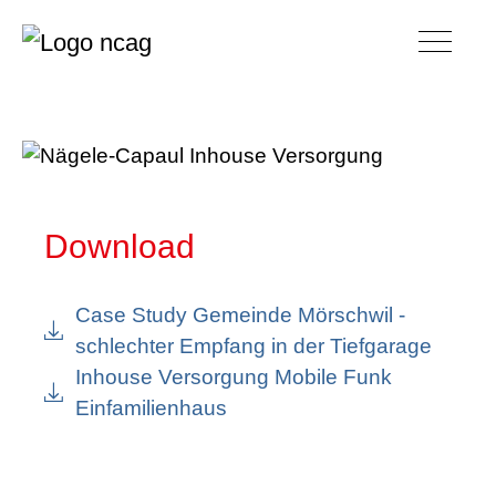
Toggle 
Zur
Zum
Navigation
Inhalt
springen
springen
Download
Case Study Gemeinde Mörschwil -
schlechter Empfang in der Tiefgarage
Inhouse Versorgung Mobile Funk
Einfamilienhaus