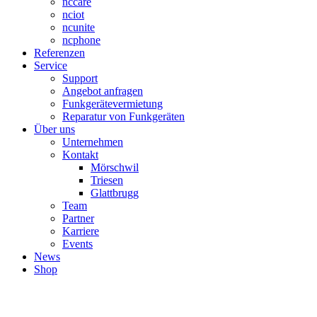
nccare
nciot
ncunite
ncphone
Referenzen
Service
Support
Angebot anfragen
Funkgerätevermietung
Reparatur von Funkgeräten
Über uns
Unternehmen
Kontakt
Mörschwil
Triesen
Glattbrugg
Team
Partner
Karriere
Events
News
Shop