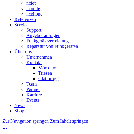
nciot
ncunite
ncphone
Referenzen
Service
Support
Angebot anfragen
Funkgerätevermietung
Reparatur von Funkgeräten
Über uns
Unternehmen
Kontakt
Mörschwil
Triesen
Glattbrugg
Team
Partner
Karriere
Events
News
Shop
Zur Navigation springen
Zum Inhalt springen