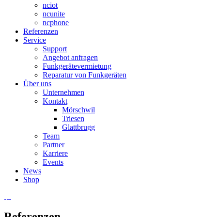
nciot
ncunite
ncphone
Referenzen
Service
Support
Angebot anfragen
Funkgerätevermietung
Reparatur von Funkgeräten
Über uns
Unternehmen
Kontakt
Mörschwil
Triesen
Glattbrugg
Team
Partner
Karriere
Events
News
Shop
Zur
Zum
Navigation
Inhalt
springen
springen
Referenzen