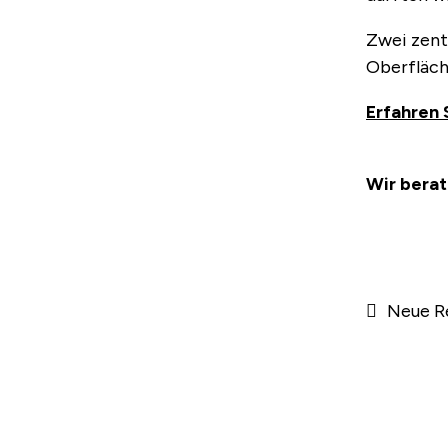
Zwei zent
Oberfläch
Erfahren 
Wir berat
Beitr
Vorheri
Neue R
Beitrag