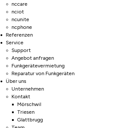
nccare
nciot
ncunite
ncphone
Referenzen
Service
Support
Angebot anfragen
Funkgerätevermietung
Reparatur von Funkgeräten
Über uns
Unternehmen
Kontakt
Mörschwil
Triesen
Glattbrugg
Team