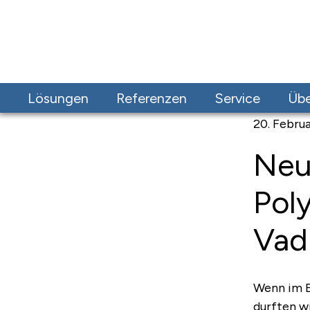
Zur
Zum
Lösungen
Referenzen
Service
Übe
Navigation
Inhalt
20. Febru
springen
springen
Neu
Pol
Vad
Wenn im E
durften w